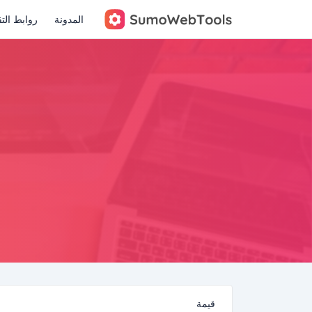
المدونة
روابط الت
قيمة