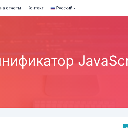
 на отчеты
Контакт
Русский
нификатор JavaScr