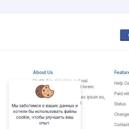
About Us
Featur
Vestibulum quis risus sed nisl
Help Ce
pellentesque aliquet et et lorem.
Paid wi
Fusce nibh nisl, gravida nec ipsum eu,
feugiat condimentum velit.
Status
Мы заботимся о ваших данных и
хотели бы использовать файлы
Change
cookie, чтобы улучшить ваш
опыт.
Contact