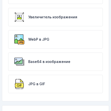
Увеличитель изображения
WebP в JPG
Base64 в изображение
JPG в GIF