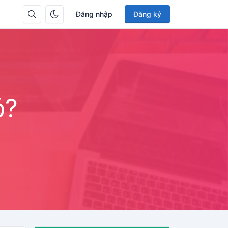
Đăng nhập
Đăng ký
ó?