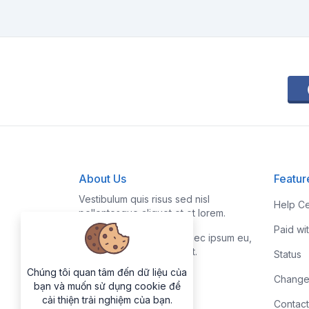
About Us
Featur
Vestibulum quis risus sed nisl
Help Ce
pellentesque aliquet et et lorem.
Paid wi
Fusce nibh nisl, gravida nec ipsum eu,
feugiat condimentum velit.
Status
Chúng tôi quan tâm đến dữ liệu của
Change
bạn và muốn sử dụng cookie để
cải thiện trải nghiệm của bạn.
Contact